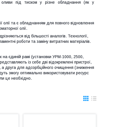
я оливи під тиском у різне обладнання (як у
ї олії та є обладнанням для повного відновлення
рматорної олії.
різняються від більшості аналогів. Технології,
ламентні роботи та заміну витратних матеріалів.
 на єдиній рамі (установки УРМ-1000, 2500,
редставляють із себе дві відокремлені пристрої,
ії, а друга для адсорбційного очищення (зниження
дадуть змогу оптимально використовувати ресурс
ли це необхідно.