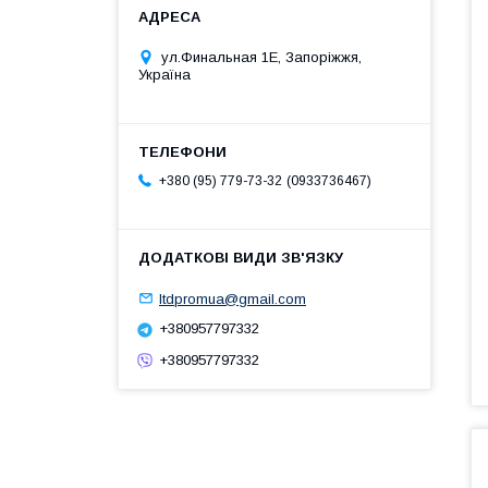
ул.Финальная 1Е, Запоріжжя,
Україна
0933736467
+380 (95) 779-73-32
ltdpromua@gmail.com
+380957797332
+380957797332