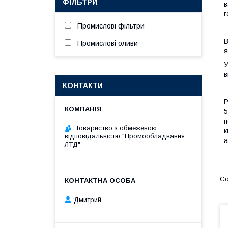
ФІЛЬТРИ
в
г
Промислові фільтри
В
Промислові оливи
я
У
в
КОНТАКТИ
Р
5
п
Товариство з обмеженою
к
відповідальністю "Промообладнання
а
ЛТД"
Дмитрий