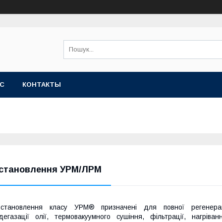
АС
КОНТАКТЫ
становлення УРМ/ЛРМ
Встановлення класу УРМ® призначені для
повної регенер
дегазації олії, термовакуумного сушіння, фільтрації, нагрів