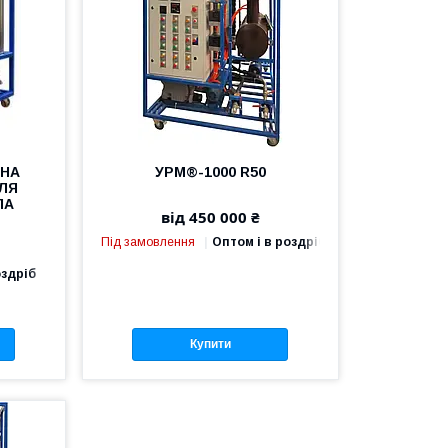
ЬНА
УРМ®-1000 R50
ЛЯ
ЛА
від 450 000 ₴
Під замовлення
Оптом і в роздріб
оздріб
Купити