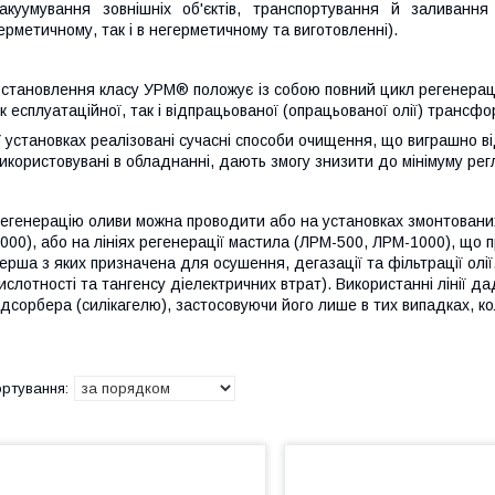
акуумування зовнішніх об'єктів, транспортування й заливанн
ерметичному, так і в негерметичному та виготовленні).
становлення класу УРМ® положує із собою повний цикл регенераці
к есплуатаційної, так і відпрацьованої (опрацьованої олії) трансфо
 установках реалізовані сучасні способи очищення, що виграшно від
икористовувані в обладнанні, дають змогу знизити до мінімуму рег
егенерацію оливи можна проводити або на установках змонтованих
000), або на лініях регенерації мастила (ЛРМ-500, ЛРМ-1000), що п
ерша з яких призначена для осушення, дегазації та фільтрації ол
ислотності та тангенсу діелектричних втрат). Використанні лінії 
дсорбера (силікагелю), застосовуючи його лише в тих випадках, ко