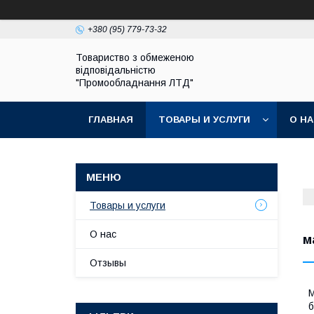
+380 (95) 779-73-32
Товариство з обмеженою
відповідальністю
"Промообладнання ЛТД"
ГЛАВНАЯ
ТОВАРЫ И УСЛУГИ
О Н
Товары и услуги
О нас
м
Отзывы
М
б