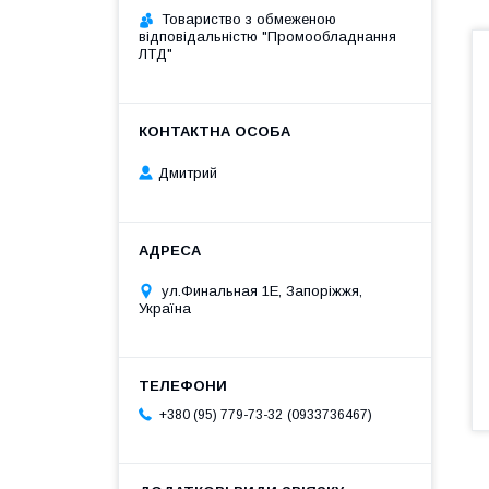
Товариство з обмеженою
відповідальністю "Промообладнання
ЛТД"
Дмитрий
ул.Финальная 1Е, Запоріжжя,
Україна
0933736467
+380 (95) 779-73-32