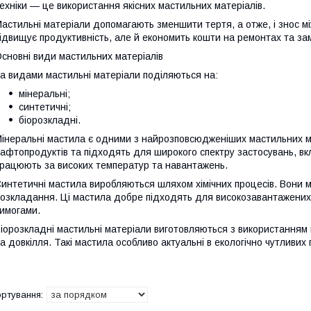
ехніки — це використання якісних мастильних матеріалів.
астильні матеріали допомагають зменшити тертя, а отже, і знос м
ідвищує продуктивність, але й економить кошти на ремонтах та зам
сновні види мастильних матеріалів
а видами мастильні матеріали поділяються на:
мінеральні;
синтетичні;
біорозкладні.
інеральні мастила є одними з найрозповсюдженіших мастильних ма
афтопродуктів та підходять для широкого спектру застосувань, вк
рацюють за високих температур та навантажень.
интетичні мастила виробляються шляхом хімічних процесів. Вони м
озкладання. Ці мастила добре підходять для високозавантажених 
имогами.
іорозкладні мастильні матеріали виготовляються з використанням
а довкілля. Такі мастила особливо актуальні в екологічно чутливих 