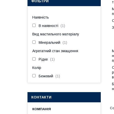
ФІЛЬТРИ
т
М
п
Наявність
О
В наявності
1
З
Вид мастильного матеріалу
Мінеральний
1
Агрегатний стан змащення
М
н
Рідке
1
п
С
Колір
р
Бежевий
1
в
Б
н
КОНТАКТИ