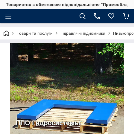
Товариство з обмеженою відповідальністю "Промообладн
Товари та послуги
Гідравлічні підйомники
Низькопро