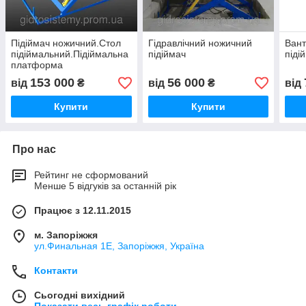
Підіймач ножичний.Стол
Гідравлічний ножичний
Ван
підіймальний.Підіймальна
підіймач
піді
платформа
153 000
56 000
від
₴
від
₴
від
Купити
Купити
Про нас
Рейтинг не сформований
Менше 5 відгуків за останній рік
Працює з 12.11.2015
м. Запоріжжя
ул.Финальная 1Е, Запоріжжя, Україна
Контакти
Сьогодні вихідний