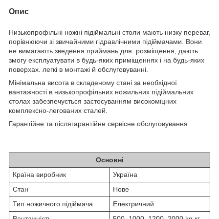
Опис
Низькопрофільні ножні підіймальні столи мають низку переваг,
порівнюючи зі звичайними гідравлічними підіймачами. Вони
не вимагають зведення приймань для розміщення, дають
змогу експлуатувати в будь-яких приміщеннях і на будь-яких
поверхах. легкі в монтажі й обслуговуванні.
Мінімальна висота в складеному стані за необхідної
вантажності в низькопрофільних ножильних підіймальних
столах забезпечується застосуванням високоміцних
комплексно-легованих сталей.
Гарантійне та післягарантійне сервісне обслуговування
Характеристики
Основні
Країна виробник
Україна
Стан
Нове
Тип ножичного підіймача
Електричний
Вантажність
500, 1000, 1200, 2000 kg кг