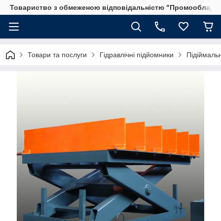
Товариство з обмеженою відповідальністю "Промообладн
Товари та послуги
Гідравлічні підйомники
Підіймаль