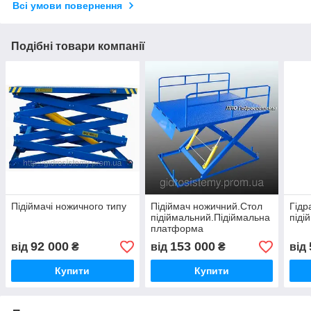
Всі умови повернення
Подібні товари компанії
Підіймачі ножичного типу
Підіймач ножичний.Стол
Гідр
підіймальний.Підіймальна
піді
платформа
92 000
153 000
від
₴
від
₴
від
Купити
Купити