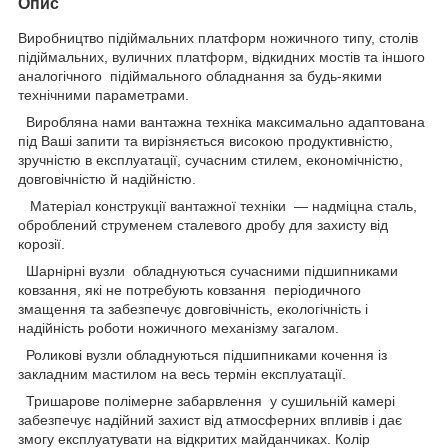
Опис
Виробництво підіймальних платформ ножичного типу, столів
підіймальних, вуличних платформ, відкидних мостів та іншого
аналогічного підіймального обладнання за будь-якими
технічними параметрами.
Виробляна нами вантажна техніка максимально адаптована
під Ваші запити та вирізняється високою продуктивністю,
зручністю в експлуатації, сучасним стилем, економічністю,
довговічністю й надійністю.
Матеріал конструкції вантажної техніки — надміцна сталь,
оброблений струменем сталевого дробу для захисту від
корозії.
Шарнірні вузли обладнуються сучасними підшипниками
ковзання, які не потребують ковзання періодичного
змащення та забезпечує довговічність, екологічність і
надійність роботи ножичного механізму загалом.
Роликові вузли обладнуються підшипниками кочення із
закладним мастилом на весь термін експлуатації.
Тришарове полімерне забарвлення у сушильній камері
забезпечує надійний захист від атмосферних впливів і дає
змогу експлуатувати на відкритих майданчиках. Колір