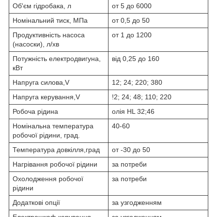
Об'єм гідробака, л
от 5 до 6000
Номінальний тиск, МПа
от 0,5 до 50
Продуктивність насоса
от 1 до 1200
(насоски), л/хв
Потужність електродвигуна,
від 0,25 до 160
кВт
Напруга силова,V
12; 24; 220; 380
Напруга керування,V
!2; 24; 48; 110; 220
Робоча рідина
олія HL 32;46
Номінальна температура
40-60
робочої рідини, град.
Температура довкілля,град
от -30 до 50
Нагрівання робочої рідини
за потреби
Охолодження робочої
за потреби
рідини
Додаткові опції
за узгодженням
Електрошкаф керування
за узгодженням