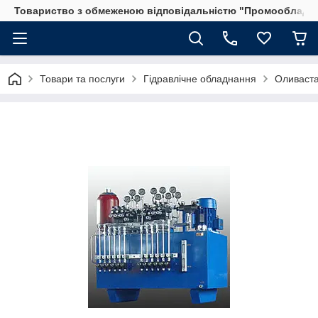
Товариство з обмеженою відповідальністю "Промообладн
Товари та послуги
Гідравлічне обладнання
Оливаста