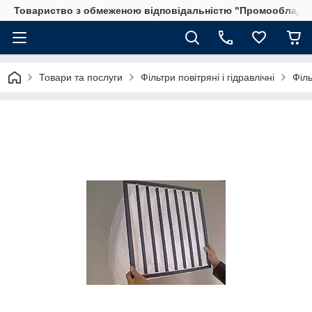
Товариство з обмеженою відповідальністю "Промообладн
Товари та послуги
Фільтри повітряні і гідравлічні
Філ