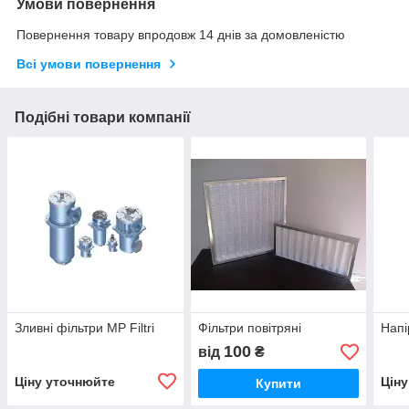
Умови повернення
Повернення товару впродовж 14 днів за домовленістю
Всі умови повернення
Подібні товари компанії
Зливні фільтри MP Filtri
Фільтри повітряні
Напі
100
від
₴
Ціну уточнюйте
Цін
Купити