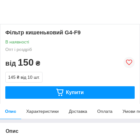
Фільтр кишеньковий G4-F9
В наявності
Опт і роздріб
150
від
₴
145 ₴
від 10 шт.
Купити
Опис
Характеристики
Доставка
Оплата
Умови п
Опис