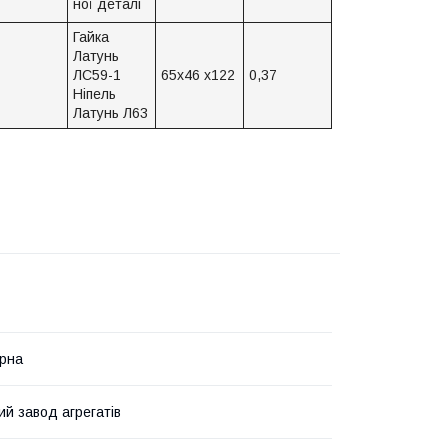
ної деталі
Гайка
Латунь
ЛС59-1
65х46 х122
0,37
Ніпель
Латунь Л63
рна
ий завод агрегатів