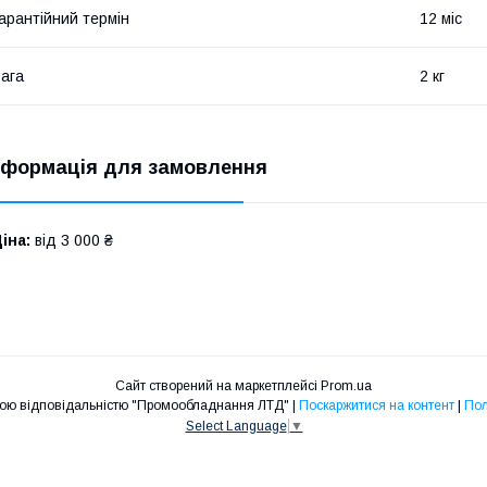
арантійний термін
12 міс
ага
2 кг
нформація для замовлення
іна:
від 3 000 ₴
Сайт створений на маркетплейсі
Prom.ua
Товариство з обмеженою відповідальністю "Промообладнання ЛТД" |
Поскаржитися на контент
|
Пол
Select Language
▼