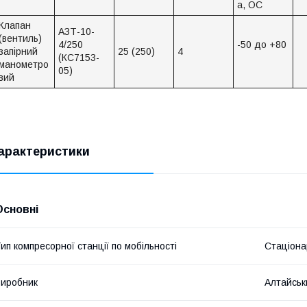
а, ОС
Клапан
АЗТ-10-
(вентиль)
4/250
-50 до +80
запірний
25 (250)
4
(КС7153-
манометро
05)
вий
арактеристики
Основні
ип компресорної станції по мобільності
Стаціона
иробник
Алтайськ