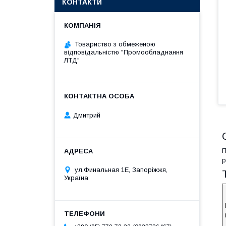
КОНТАКТИ
Товариство з обмеженою
відповідальністю "Промообладнання
ЛТД"
Дмитрий
П
р
ул.Финальная 1Е, Запоріжжя,
Україна