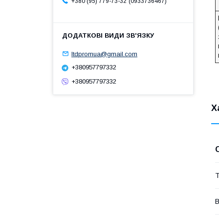
0933736467
+380 (95) 779-73-32
ltdpromua@gmail.com
+380957797332
+380957797332
Х
Т
В