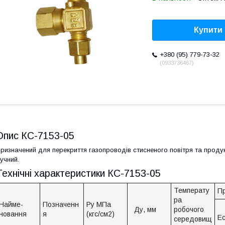
Купити
+380 (95) 779-73-32
0933736467
Опис КС-7153-05
ризначений для перекриття газопроводів стисненого повітря та продук
учний.
Технічні характеристики КС-7153-05
Температу
Пр
ра
Найме-
Позначенн
Ру МПа
Ду, мм
робочого
новання
я
(кгс/см2)
Ес
середовищ