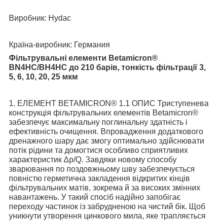
Виробник:
Hydac
Країна-виробник:
Германия
Фільтрувальні елементи Betamicron®
BN4HC/BH4HC до 210 барів, тонкість фільтрації 3,
5, 6, 10, 20, 25 мкм
1. ЕЛЕМЕНТ BETAMICRON® 1.1 ОПИС Триступенева
конструкція фільтрувальних елементів Betamicron®
забезпечує максимальну поглинальну здатність і
ефективність очищення. Впровадження додаткового
дренажного шару дає змогу оптимально здійснювати
потік рідини та домогтися особливо сприятливих
характеристик Δp/Q. Завдяки новому способу
зварювання по поздовжньому шву забезпечується
повністю герметична закладення відкритих кінців
фільтрувальних матів, зокрема й за високих змінних
навантажень. У такий спосіб надійно запобігає
переходу частинок із забрудненою на чистий бік. Щоб
уникнути утворення цинкового мила, яке трапляється