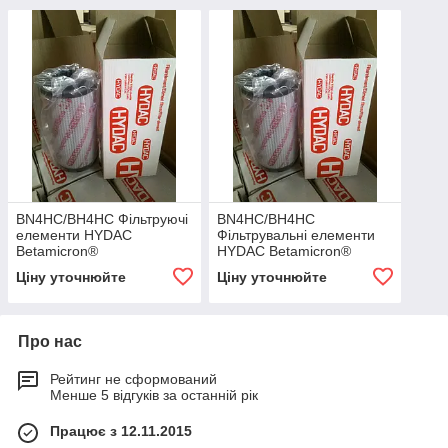
BN4HC/BH4HC Фільтруючі
BN4HC/BH4HC
елементи HYDAC
Фільтрувальні елементи
Betamicron®
HYDAC Betamicron®
0660R005BN4HC
Ціну уточнюйте
Ціну уточнюйте
Про нас
Рейтинг не сформований
Менше 5 відгуків за останній рік
Працює з 12.11.2015