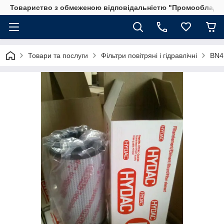
Товариство з обмеженою відповідальністю "Промообладн
Товари та послуги
Фільтри повітряні і гідравлічні
BN4