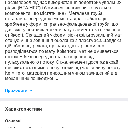
насамперед під час використання водовтримувальних
рідин (HFA/HFC) і біомасел, не використовуються
компоненти, що містять цинк. Металева труба,
вставлена всередину елемента для стабілізації,
зроблена у формі спірально-фальцьованої труби, що
дає змогу неабияк знизити вагу елемента за незмінної
стійкості. Складений у формі зірки фільтрувальний мат
оточує міцна зовнішня оболонка з пластмаси. Завдяки
цій оболонці рідина, що надходить, рівномірно
розподіляється по мату. Крім того, мат не омивається
потоком безпосередньо та захищений від
пульсувального потоку. Отже, елемент досягає вкрай
високих показників опору втоми під час впливу потоку.
Крім того, матеріал природним чином захищений від
механічних пошкоджень.
Приховати
Характеристики
Основні