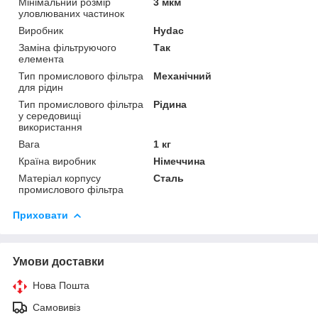
Мінімальний розмір
3 мкм
уловлюваних частинок
Виробник
Hydac
Заміна фільтруючого
Так
елемента
Тип промислового фільтра
Механічний
для рідин
Тип промислового фільтра
Рідина
у середовищі
використання
Вага
1 кг
Країна виробник
Німеччина
Матеріал корпусу
Сталь
промислового фільтра
Приховати
Умови доставки
Нова Пошта
Самовивіз