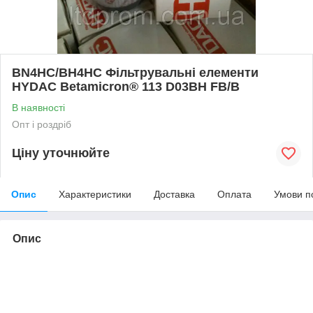
BN4HC/BH4HC Фільтрувальні елементи
HYDAC Betamicron® 113 D03BH FB/B
В наявності
Опт і роздріб
Ціну уточнюйте
Опис
Характеристики
Доставка
Оплата
Умови п
Опис