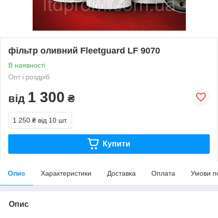
фільтр оливний Fleetguard LF 9070
В наявності
Опт і роздріб
1 300
від
₴
1 250 ₴
від 10 шт.
Купити
Опис
Характеристики
Доставка
Оплата
Умови п
Опис