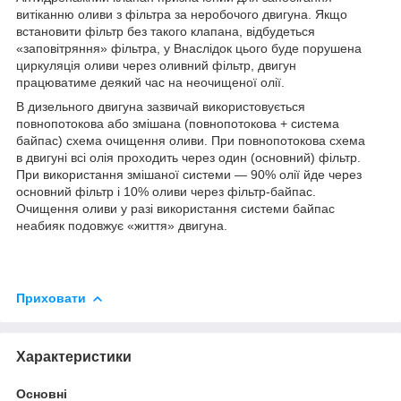
витіканню оливи з фільтра за неробочого двигуна. Якщо
встановити фільтр без такого клапана, відбудеться
«заповітряння» фільтра, у Внаслідок цього буде порушена
циркуляція оливи через оливний фільтр, двигун
працюватиме деякий час на неочищеної олії.
В дизельного двигуна зазвичай використовується
повнопотокова або змішана (повнопотокова + система
байпас) схема очищення оливи. При повнопотокова схема
в двигуні всі олія проходить через один (основний) фільтр.
При використання змішаної системи — 90% олії йде через
основний фільтр і 10% оливи через фільтр-байпас.
Очищення оливи у разі використання системи байпас
неабияк подовжує «життя» двигуна.
Приховати
Характеристики
Основні