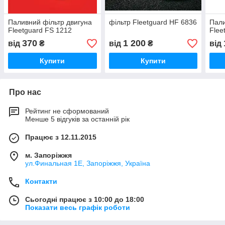
Паливний фільтр двигуна
фільтр Fleetguard HF 6836
Пали
Fleetguard FS 1212
Flee
370
1 200
від
₴
від
₴
від
Купити
Купити
Про нас
Рейтинг не сформований
Менше 5 відгуків за останній рік
Працює з 12.11.2015
м. Запоріжжя
ул.Финальная 1Е, Запоріжжя, Україна
Контакти
Сьогодні працює з 10:00 до 18:00
Показати весь графік роботи