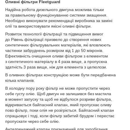
Оливні фільтри Fleetguard
Надійна робота дизельного двигуна можлива тільки
за правильному функціонуванню системи змащення.
Необхідно виконувати рекомендації виробника за заміні
олії та використовувати якісні оливні фільтри.
Розвиток технології фільтрації та підвищення вимог
до Рівень фільтрації призвело до створення нових
синтетичних фільтрувальних матеріалів, які вловлюють
частинки забруднень розміром від 1 до 50 мікронів.
Ефективність очищення оливи фільтром з елементом
з синтетичного матеріалу в 4 раза вище, а пропускна
здатність 3 раза вище, ніж для елемента з целюлози.
В оливних фільтрах конструкцією може бути передбачена
кілька клапанів.
В холодну пору року фільтр не може пропустити через
себе густу олію. Щоб двигун не залишився без мастила
в момент запуску та щоб не відбулося розриви фільтра,
відкривається байпасний клапан, який пропускає оливу
повз фільтр, поки олія не розігріється. Байпасний клапан
спрацьовує і тоді, коли фільтр забитий брудом і перестає
пропускати через себе олію.
Антидренажний клапан призначений для запобігання