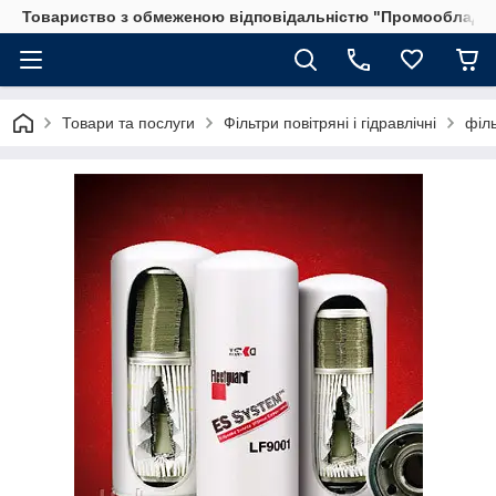
Товариство з обмеженою відповідальністю "Промообладн
Товари та послуги
Фільтри повітряні і гідравлічні
філ