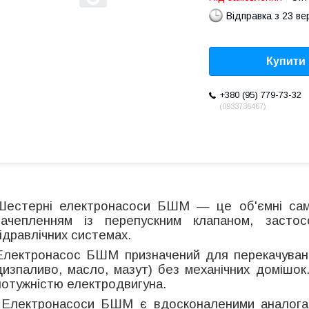
Відправка з 23 в
Купити
+380 (95) 779-73-32
0933736467
Шестерні електронасоси БШМ — це об'ємні само
зачепленням із перепускним клапаном, застос
гідравлічних системах.
Електронасос БШМ призначений для перекачуванн
дизпаливо, масло, мазут) без механічних домішок
потужністю електродвигуна.
Електронасоси БШМ є вдосконаленими аналогам