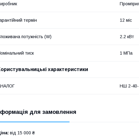
иробник
Промпри
арантійний термін
12 міс
поживана потужність (W)
2.2 кВт
омінальний тиск
1 МПа
Користувальницькі характеристики
АНАЛОГ
НШ 2-40-
нформація для замовлення
іна:
від 15 000 ₴