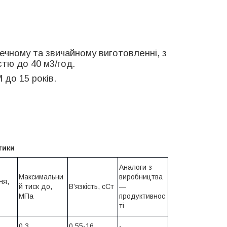
ному та звичайному виготовленні, з
стю до 40 м3/год.
до 15 років.
тики
Аналоги з
Максимальни
виробництва
ня,
й тиск до,
В'язкість, сСт
—
МПа
продуктивнос
ті
0,3
0,55-16
-