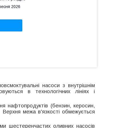
ересня 2026
всмоктувальні насоси з внутрішнім
овуються в технологічних лініях і
я нафтопродуктів (бензин, керосин,
. Верхня межа в'язкості обмежується
и шестеренчастих оливних насосів