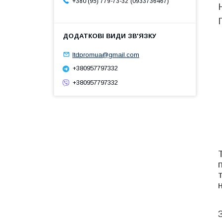
0933736467
+380 (95) 779-73-32
ltdpromua@gmail.com
+380957797332
+380957797332