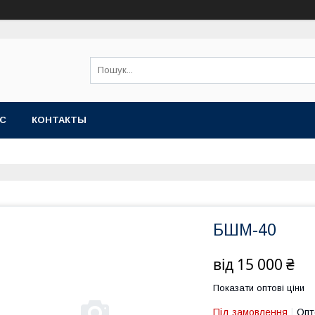
АС
КОНТАКТЫ
БШМ-40
від
15 000 ₴
Показати оптові ціни
Під замовлення
Опт