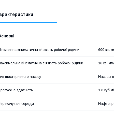
арактеристики
Основні
інімальна кінематична в'язкість робочої рідини
600 кв. м
аксимальна кінематична в'язкість робочої рідини
16 кв. мм
ип шестерневого насосу
Насос з 
ропускна здатність
1.6 куб.м
ерекачувані середи
Нафтопр