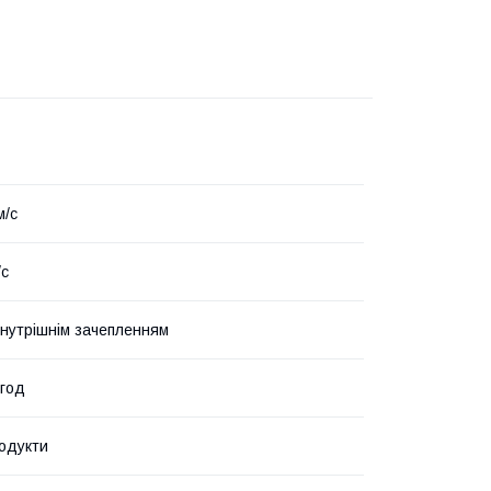
м/с
/с
внутрішнім зачепленням
/год
одукти