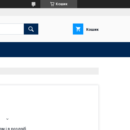
Кошик
Кошик
ом і в роздріб