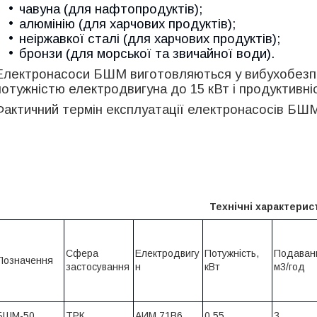
чавуна (для нафтопродуктів);
алюмінію (для харчових продуктів);
неіржавкої сталі (для харчових продуктів);
бронзи (для морської та звичайної води).
Електронасоси БШМ виготовляються у вибухобезпеч
потужністю електродвигуна до 15 кВт і продуктивні
Фактичний термін експлуатації електронасосів БШМ 
Технічні характерис
Сфера
Електродвигу
Потужність,
Подаван
Позначення
застосування
н
кВт
м3/год
БШМ-50
ТРК
АИМ 71В6
0,55
3