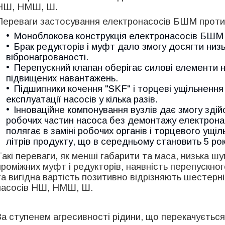
НШ, НМШ, Ш.
Переваги застосування електронасосів БШМ проти
Моноблокова конструкція електронасосів БШМ —
Брак редукторів і муфт дало змогу досягти низь
вібронагрованості.
Перепускний клапан оберігає силові елементи н
підвищених навантажень.
Підшипники кочення "SKF" і торцеві ущільнен
експлуатації насосів у кілька разів.
Інноваційне компонування вузлів дає змогу зді
робочих частин насоса без демонтажу електрона
полягає в заміні робочих органів і торцевого ущі
літрів продукту, що в середньому становить 5 рок
Такі переваги, як менші габарити та маса, низька шум
проміжних муфт і редукторів, наявність перепускного
та вигідна вартість позитивно відрізняють шестер
насосів НШ, НМШ, Ш.
За ступенем агресивності рідини, що перекачується